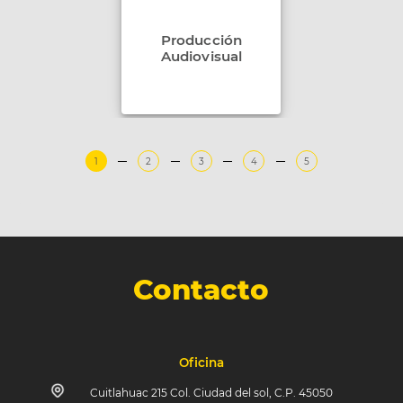
Producción
Audiovisual
1
2
3
4
5
Contacto
Oficina
Cuitlahuac 215 Col. Ciudad del sol, C.P. 45050