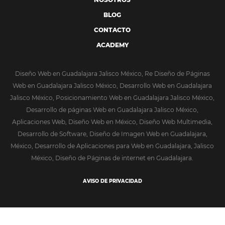
BLOG
CONTACTO
ACADEMY
Diseño Web en Guadalajara Jalisco México, Re Diseño de Páginas
Web en Guadalajara Jalisco México, Desarrollo Web en Guadalajara
Jalisco México, Posicionamiento Web en Guadalajara Jalisco México,
Desarrollo de páginas Web en Guadalajara Jalisco México,
Aplicaciones Web, Diseño Web en México, Diseño Web Multimedia,
Desarrollo de Software, Diseño de Imagen Web en Guadalajara,
México, Desarrollo de Aplicaciones para Web en Guadalajara, Jalisco
México, Diseño de Páginas de internet en Guadalajara.
AVISO DE PRIVACIDAD