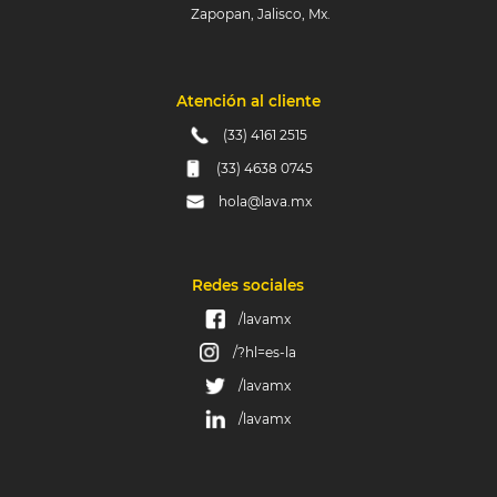
Zapopan, Jalisco, Mx.
Atención al cliente
(33) 4161 2515
(33) 4638 0745
hola@lava.mx
Redes sociales
/lavamx
/?hl=es-la
/lavamx
/lavamx