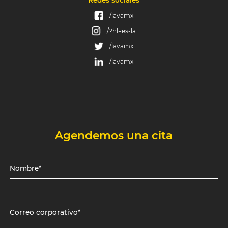
Redes sociales
/lavamx
/?hl=es-la
/lavamx
/lavamx
Agendemos una cita
Nombre*
Correo corporativo*