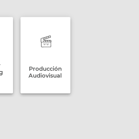
y
Producción
g
Audiovisual