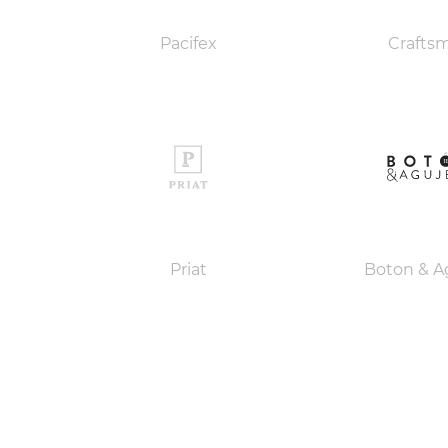
Pacifex
Crafts
Priat
Boton & A