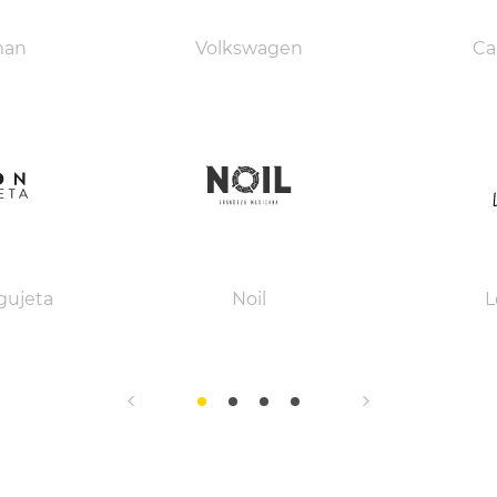
man
Volkswagen
Ca
gujeta
Noil