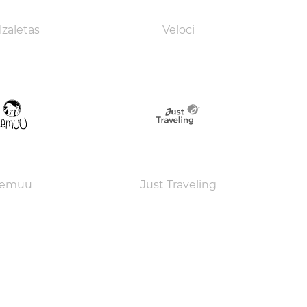
lzaletas
Veloci
Lemuu
Just Traveling