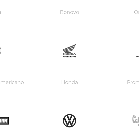
a
Bonovo
O
americano
Honda
Pro