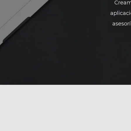
Cream
aplicac
asesor