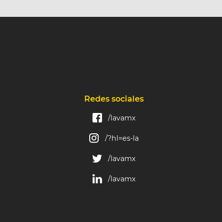
Redes sociales
/lavamx
/?hl=es-la
/lavamx
/lavamx