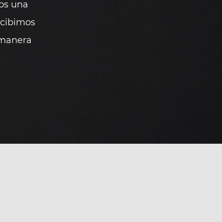
os una
ecibimos
 manera