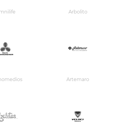
mnilife
Arbolito
momedios
Artemaro