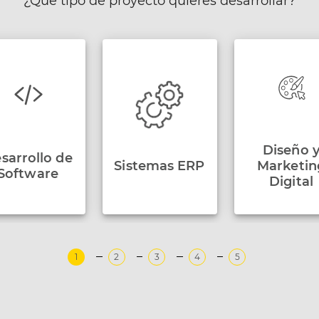
¿Qué tipo de proyecto quieres desarrollar?
Diseño 
sarrollo de
Sistemas ERP
Marketin
Software
Digital
1
2
3
4
5