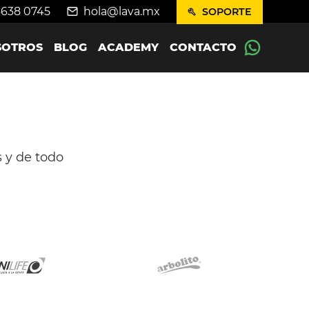
4638 0745
hola@lava.mx
SOPORTE
SOTROS
BLOG
ACADEMY
CONTACTO
 y de todo