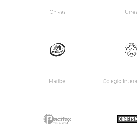
Chivas
Urre
Maribel
Colegio Inter