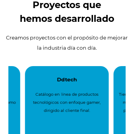
Proyectos que
hemos desarrollado
Creamos proyectos con el propósito de mejorar
la industria día con día.
Ddtech
ra
Catálogo en línea de productos
Tienda 
les como
tecnológicos con enfoque gamer,
más, 
s.
dirigido al cliente final.
posib