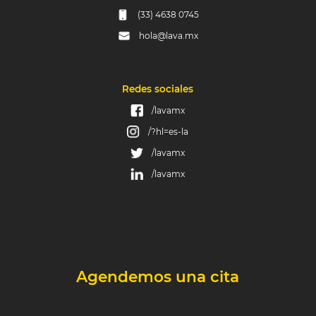
(33) 4638 0745
hola@lava.mx
Redes sociales
/lavamx
/?hl=es-la
/lavamx
/lavamx
Agendemos una cita