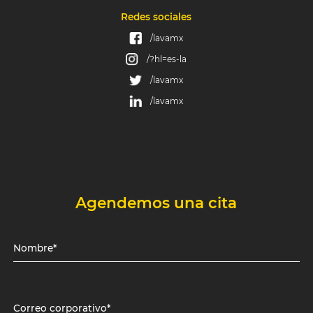
Redes sociales
/lavamx
/?hl=es-la
/lavamx
/lavamx
Agendemos una cita
Nombre*
Correo corporativo*