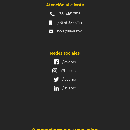
Atención al cliente
(33) 4161 2515
(33) 4638 0745
hola@lava.mx
Redes sociales
/lavamx
/?hl=es-la
/lavamx
/lavamx