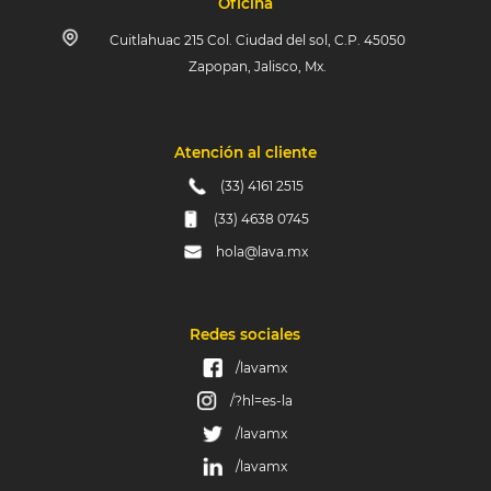
Oficina
Cuitlahuac 215 Col. Ciudad del sol, C.P. 45050
Zapopan, Jalisco, Mx.
Atención al cliente
(33) 4161 2515
(33) 4638 0745
hola@lava.mx
Redes sociales
/lavamx
/?hl=es-la
/lavamx
/lavamx