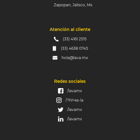
Zapopan, Jalisco, Mx.
Atención al cliente
(33) 4161 2515
(33) 4638 0745
hola@lava.mx
Redes sociales
/lavamx
/?hl=es-la
/lavamx
/lavamx