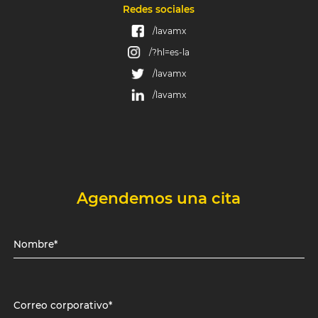
Redes sociales
/lavamx
/?hl=es-la
/lavamx
/lavamx
Agendemos una cita
Nombre*
Correo corporativo*