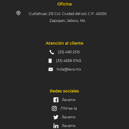
Oficina
Cuitlahuac 215 Col. Ciudad del sol, C.P. 45050
Zapopan, Jalisco, Mx.
Atención al cliente
(33) 4161 2515
(33) 4638 0745
hola@lava.mx
Redes sociales
/lavamx
/?hl=es-la
/lavamx
/lavamx