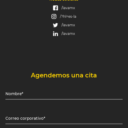
/lavamx
/?hl=es-la
/lavamx
/lavamx
Agendemos una cita
Nombre*
Correo corporativo*