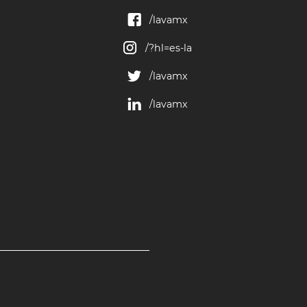
/lavamx
/?hl=es-la
/lavamx
/lavamx