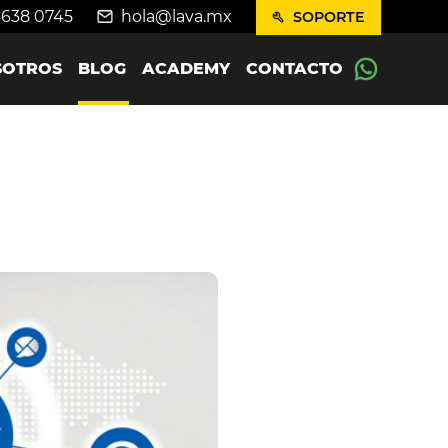
4638 0745
hola@lava.mx
SOPORTE
SOTROS
BLOG
ACADEMY
CONTACTO