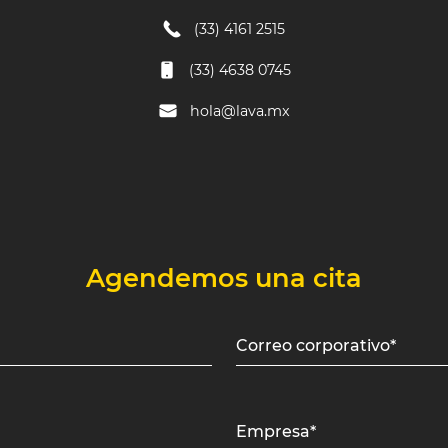
(33) 4161 2515
(33) 4638 0745
hola@lava.mx
Agendemos una cita
Correo corporativo*
Empresa*