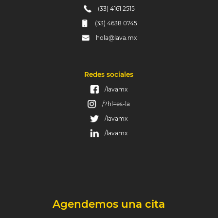
(33) 4161 2515
(33) 4638 0745
hola@lava.mx
Redes sociales
/lavamx
/?hl=es-la
/lavamx
/lavamx
Agendemos una cita