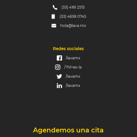
(33) 4161 2515
(33) 4638 0745
hola@lava.mx
Redes sociales
/lavamx
/?hl=es-la
/lavamx
/lavamx
Agendemos una cita