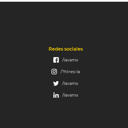
Redes sociales
/lavamx
/?hl=es-la
/lavamx
/lavamx