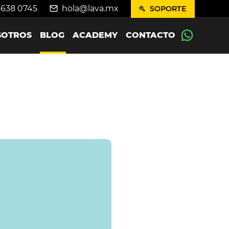
4638 0745
hola@lava.mx
SOPORTE
SOTROS
BLOG
ACADEMY
CONTACTO