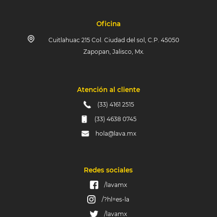
Oficina
Cuitlahuac 215 Col. Ciudad del sol, C.P. 45050
Zapopan, Jalisco, Mx.
Atención al cliente
(33) 4161 2515
(33) 4638 0745
hola@lava.mx
Redes sociales
/lavamx
/?hl=es-la
/lavamx