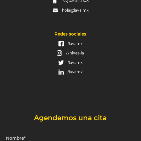
(33) 4638 0745
hola@lava.mx
Redes sociales
/lavamx
/?hl=es-la
/lavamx
/lavamx
Agendemos una cita
Nombre*