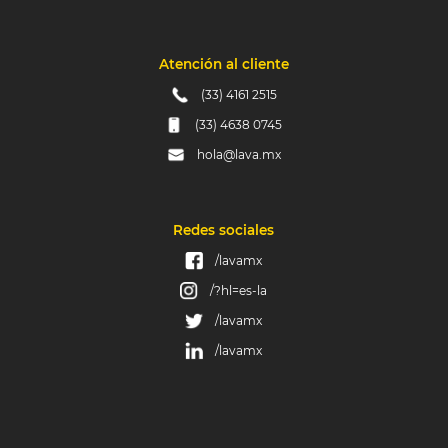
Atención al cliente
(33) 4161 2515
(33) 4638 0745
hola@lava.mx
Redes sociales
/lavamx
/?hl=es-la
/lavamx
/lavamx