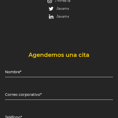
/?hl=es-la
/lavamx
/lavamx
Agendemos una cita
Nombre*
Correo corporativo*
Teléfono*