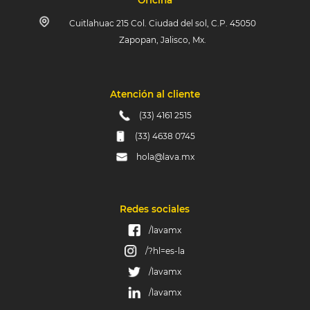
Oficina
Cuitlahuac 215 Col. Ciudad del sol, C.P. 45050
Zapopan, Jalisco, Mx.
Atención al cliente
(33) 4161 2515
(33) 4638 0745
hola@lava.mx
Redes sociales
/lavamx
/?hl=es-la
/lavamx
/lavamx