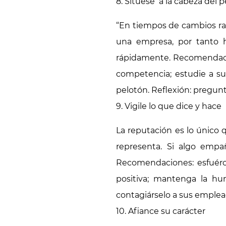
8. Sitúese a la cabeza del 
“En tiempos de cambios radi
una empresa, por tanto 
rápidamente. Recomendacio
competencia; estudie a su
pelotón. Reflexión: pregun
9. Vigile lo que dice y hace
La reputación es lo único 
representa. Si algo empa
Recomendaciones: esfuérce
positiva; mantenga la hu
contagiárselo a sus emple
10. Afiance su carácter