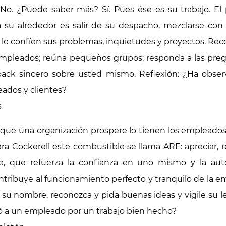
 No. ¿Puede saber más? Sí. Pues ése es su trabajo. El 
a su alrededor es salir de su despacho, mezclarse co
e le confíen sus problemas, inquietudes y proyectos. R
y empleados; reúna pequeños grupos; responda a las p
dback sincero sobre usted mismo. Reflexión: ¿Ha obse
eados y clientes?
s
que una organización prospere lo tienen los empleados
ra Cockerell este combustible se llama ARE: apreciar, 
le, que refuerza la confianza en uno mismo y la aut
ontribuye al funcionamiento perfecto y tranquilo de la
su nombre, reconozca y pida buenas ideas y vigile su 
itó a un empleado por un trabajo bien hecho?