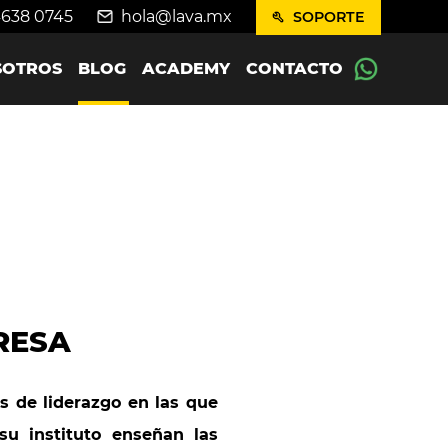
4638 0745
hola@lava.mx
SOPORTE
SOTROS
BLOG
ACADEMY
CONTACTO
RESA
s de liderazgo en las que
 su instituto enseñan las