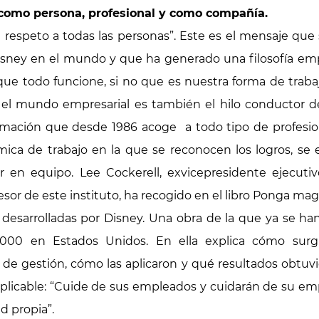
 como persona, profesional y como compañía.
l respeto a todas las personas”. Este es el mensaje que
sney en el mundo y que ha generado una filosofía em
ue todo funcione, si no que es nuestra forma de trabaja
el mundo empresarial es también el hilo conductor d
ormación que desde 1986 acoge a todo tipo de profesion
mica de trabajo en la que se reconocen los logros, se 
r en equipo. Lee Cockerell, exvicepresidente ejecuti
esor de este instituto, ha recogido en el libro Ponga m
as desarrolladas por Disney. Una obra de la que ya se 
000 en Estados Unidos. En ella explica cómo surgi
s de gestión, cómo las aplicaron y qué resultados obtu
 aplicable: “Cuide de sus empleados y cuidarán de su em
d propia”.