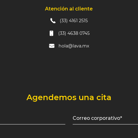
Atención al cliente
(33) 4161 2515
(33) 4638 0745
hola@lava.mx
Agendemos una cita
Correo corporativo*