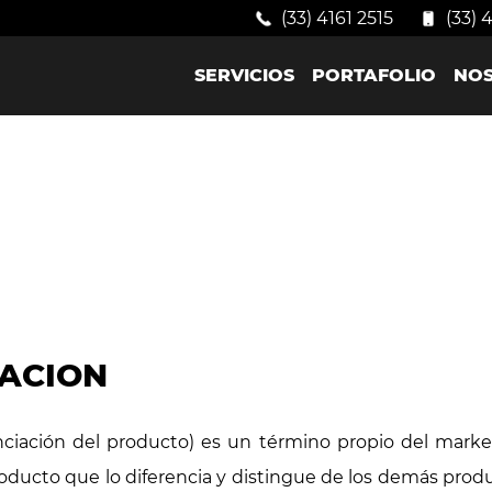
(33) 4161 2515
(33) 
SERVICIOS
PORTAFOLIO
NO
IACION
enciación del producto) es un término propio del mark
roducto que lo diferencia y distingue de los demás prod