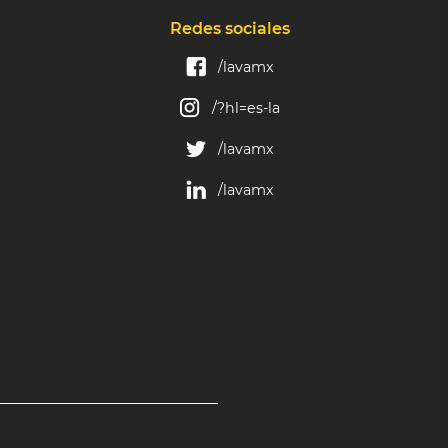
Redes sociales
/lavamx
/?hl=es-la
/lavamx
/lavamx