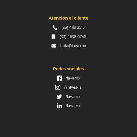
Atención al cliente
(33) 4161 2515
(33) 4638 0745
hola@lava.mx
Redes sociales
/lavamx
/?hl=es-la
/lavamx
/lavamx