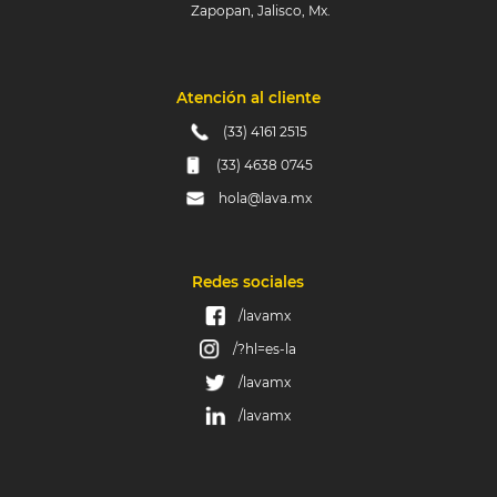
Zapopan, Jalisco, Mx.
Atención al cliente
(33) 4161 2515
(33) 4638 0745
hola@lava.mx
Redes sociales
/lavamx
/?hl=es-la
/lavamx
/lavamx