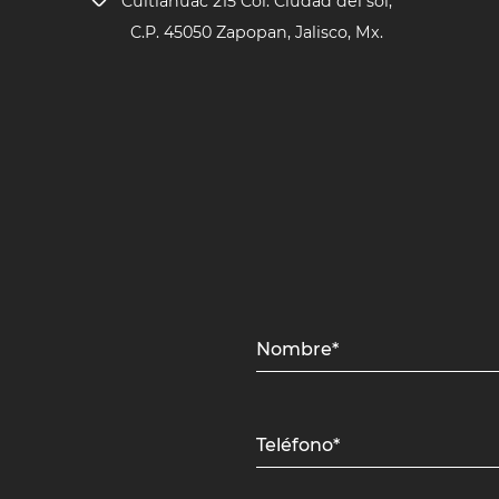
Cuitlahuac 215 Col. Ciudad del sol,
C.P. 45050 Zapopan, Jalisco, Mx.
Nombre*
Teléfono*