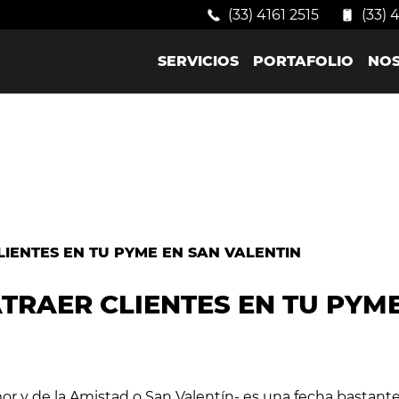
(33) 4161 2515
(33) 
SERVICIOS
PORTAFOLIO
NO
TRAER CLIENTES EN TU PYM
mor y de la Amistad o San Valentín- es una fecha bastante