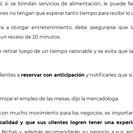
 si se brindan servicios de alimentación, le puede faci
res no tengan que esperar tanto tiempo para recibir lo
va a otorgar entretenimiento, debe asegurarse que l
 un receso de 20 minutos.
en retirar luego de un tiempo razonable y se evita que
lientes a
reservar con anticipación
y notificarles que s
imizar el empleo de las mesas, dijo la mercadóloga.
a con mucho movimiento para los negocios, es import
calidad y que sus clientes logren tener una experi
s fechas y además recomendarán su negocio a sus amigos