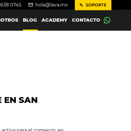
4638 0745
hola@lava.mx
SOPORTE
SOTROS
BLOG
ACADEMY
CONTACTO
E EN SAN
 activa para el comercio, en