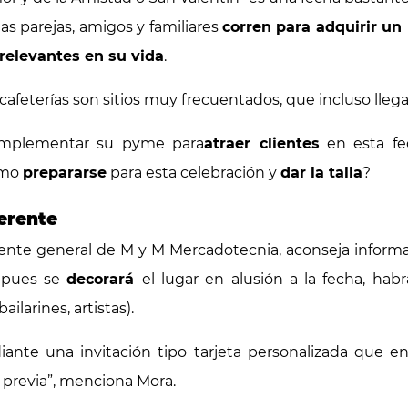
s parejas, amigos y familiares
corren para adquirir un 
relevantes en su vida
.
 cafeterías son sitios muy frecuentados, que incluso llega
implementar su pyme para
atraer clientes
en esta fec
ómo
prepararse
para esta celebración y
dar la talla
?
erente
nte general de M y M Mercadotecnia, aconseja informar
, pues se
decorará
el lugar en alusión a la fecha, ha
ilarines, artistas).
ante una invitación tipo tarjeta personalizada que 
 previa”, menciona Mora.