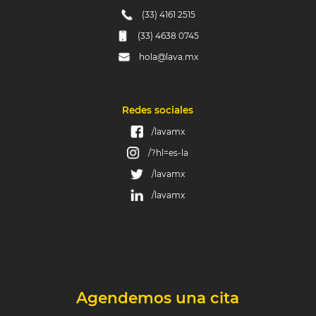
(33) 4161 2515
(33) 4638 0745
hola@lava.mx
Redes sociales
/lavamx
/?hl=es-la
/lavamx
/lavamx
Agendemos una cita