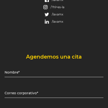
/?hl=es-la
/lavamx
/lavamx
Agendemos una cita
Nombre*
Correo corporativo*