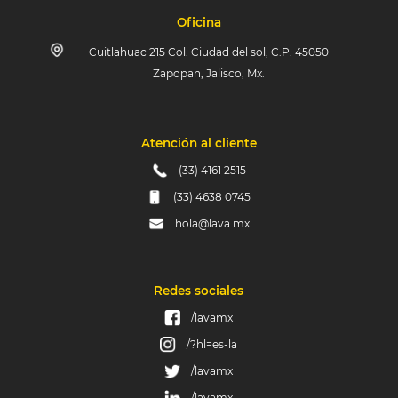
Oficina
Cuitlahuac 215 Col. Ciudad del sol, C.P. 45050
Zapopan, Jalisco, Mx.
Atención al cliente
(33) 4161 2515
(33) 4638 0745
hola@lava.mx
Redes sociales
/lavamx
/?hl=es-la
/lavamx
/lavamx