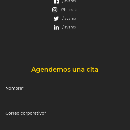
/lavamx
/?hl=es-la
/lavamx
/lavamx
Agendemos una cita
Nombre*
Correo corporativo*