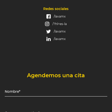
Redes sociales
/lavamx
/?hl=es-la
/lavamx
/lavamx
Agendemos una cita
Nombre*