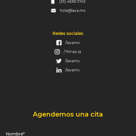
(33) 4638 0745
hola@lava.mx
Redes sociales
/lavamx
/?hl=es-la
/lavamx
/lavamx
Agendemos una cita
Nombre*