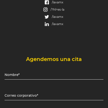
/lavamx
/?hl=es-la
/lavamx
/lavamx
Agendemos una cita
Nombre*
Correo corporativo*