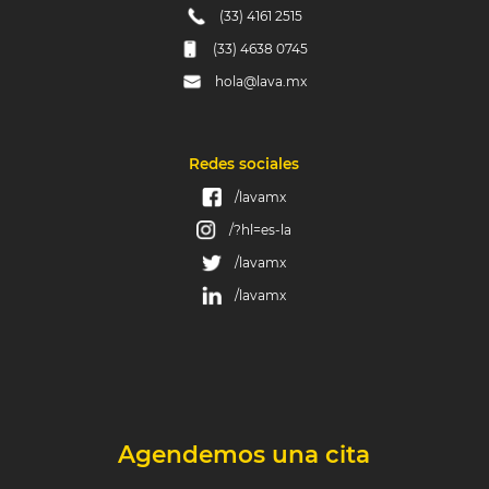
(33) 4161 2515
(33) 4638 0745
hola@lava.mx
Redes sociales
/lavamx
/?hl=es-la
/lavamx
/lavamx
Agendemos una cita