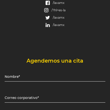
/lavamx
/?hl=es-la
/lavamx
/lavamx
Agendemos una cita
Nombre*
Correo corporativo*