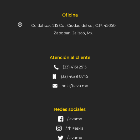
Oficina
Cuitlahuac 215 Col. Ciudad del sol, C.P. 45050
Zapopan, Jalisco, Mx.
Atención al cliente
(33) 4161 2515
(33) 4638 0745
hola@lava.mx
Redes sociales
/lavamx
/?hl=es-la
/lavamx