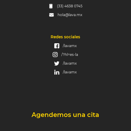
(33) 4638 0745
hola@lava.mx
Redes sociales
/lavamx
/?hl=es-la
/lavamx
/lavamx
Agendemos una cita