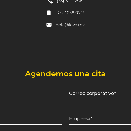
(33) 4161 2515
(33) 4638 0745
hola@lava.mx
Agendemos una cita
Correo corporativo*
Empresa*