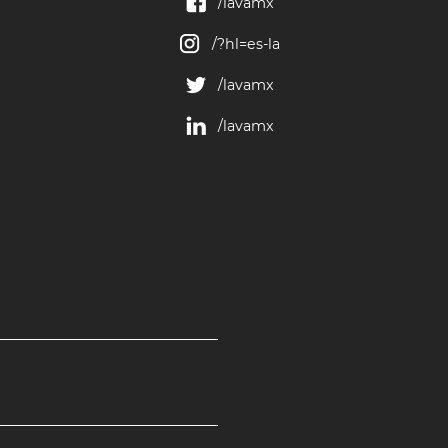
/lavamx
/?hl=es-la
/lavamx
/lavamx