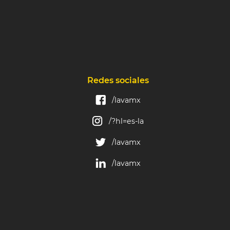
Redes sociales
/lavamx
/?hl=es-la
/lavamx
/lavamx