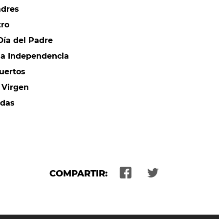
adres
tro
Día del Padre
la Independencia
uertos
a Virgen
das
COMPARTIR: