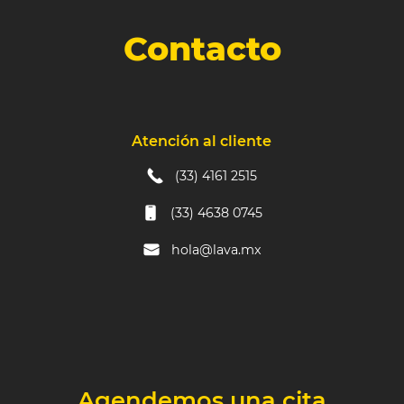
Contacto
Atención al cliente
(33) 4161 2515
(33) 4638 0745
hola@lava.mx
Agendemos una cita