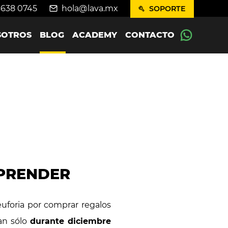
4638 0745
hola@lava.mx
SOPORTE
SOTROS
BLOG
ACADEMY
CONTACTO
MPRENDER
uforia por comprar regalos
an sólo
durante diciembre