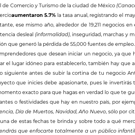
l de Comercio y Turismo de la ciudad de México
(Canaco
ercio
aumentaron 5.7%
la tasa anual, registrando el m
nte, ese mismo año, alrededor de 19,211 negocios en e
tencia desleal
(informalidad)
, inseguridad, marchas y m
ión que generó la pérdida de 55,000 fuentes de empleo. 
emprendedores que desean iniciar un negocio, ya que h
r el lugar idóneo para establecerlo, también hay que a
lo siguiente antes de subir la cortina de tu negocio Ante
ecto que inicies debe apasionarte, pues le invertirás 
omento exacto para que hagas en verdad lo que te gus
antes o festividades que hay en nuestro país, por ejem
encia, Día de Muertos, Navidad, Año Nuevo
, sólo por c
 una de estas fechas te brinda y sobre todo a qué merca
tendrás que enfocarte totalmente a un público infanti