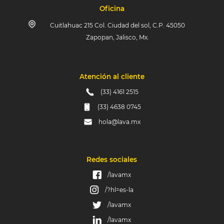
Oficina
Cuitlahuac 215 Col. Ciudad del sol, C.P. 45050
Zapopan, Jalisco, Mx.
Atención al cliente
(33) 4161 2515
(33) 4638 0745
hola@lava.mx
Redes sociales
/lavamx
/?hl=es-la
/lavamx
/lavamx