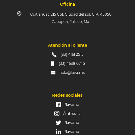
Oficina
Cuitlahuac 215 Col. Ciudad del sol, C.P. 45050
Zapopan, Jalisco, Mx.
Atención al cliente
(33) 4161 2515
(33) 4638 0745
hola@lava.mx
Redes sociales
/lavamx
/?hl=es-la
/lavamx
/lavamx