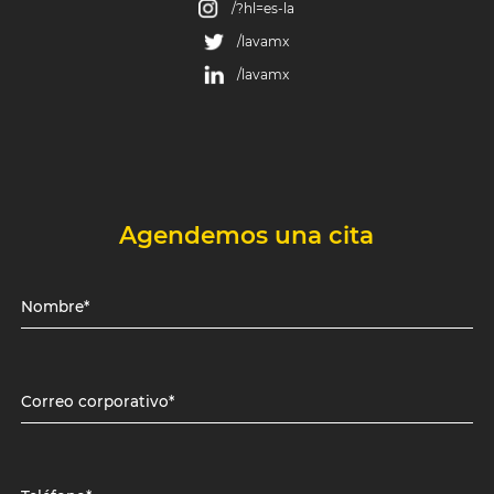
/?hl=es-la
/lavamx
/lavamx
Agendemos una cita
Nombre*
Correo corporativo*