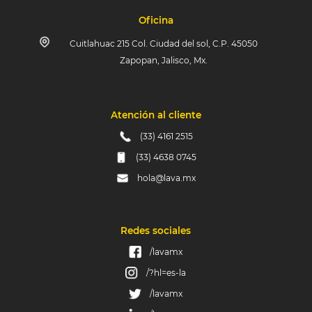
Oficina
Cuitlahuac 215 Col. Ciudad del sol, C.P. 45050
Zapopan, Jalisco, Mx.
Atención al cliente
(33) 4161 2515
(33) 4638 0745
hola@lava.mx
Redes sociales
/lavamx
/?hl=es-la
/lavamx