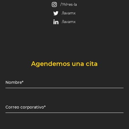
/?hl=es-la
/lavamx
/lavamx
Agendemos una cita
Nombre*
Correo corporativo*