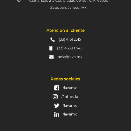
Cuitlahuac 215 Col. Ciudad del sol, C.P. 45050
Zapopan, Jalisco, Mx.
Atención al cliente
(33) 4161 2515
(33) 4638 0745
hola@lava.mx
Redes sociales
/lavamx
/?hl=es-la
/lavamx
/lavamx