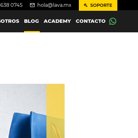
4638 0745
hola@lava.mx
SOPORTE
SOTROS
BLOG
ACADEMY
CONTACTO